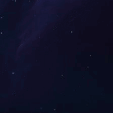
要点
 ​