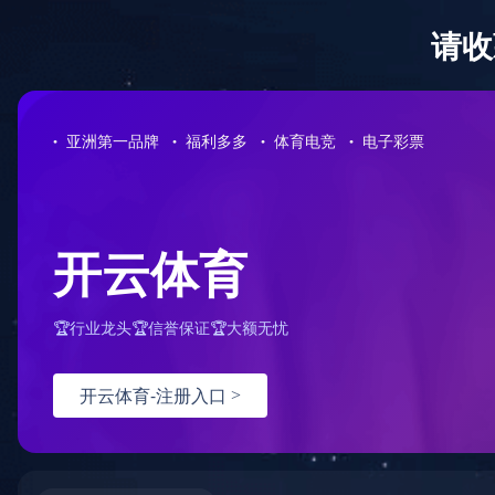
安博(中国)
公司介绍