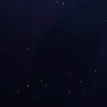
咨询与了解
电 话：0745-2261111
邮 箱：3920878361@qq.com
地 址：湖南省怀化市本业大道89号