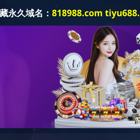
新闻动态
党建工作