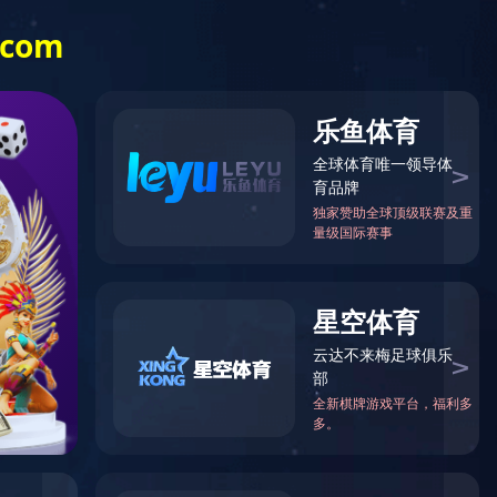
信息公开
安博官方网页
版