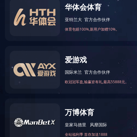
您当前的位置：
首页
>
信息公开
>
职位招聘
信息公开
INFORMATION DISCLOSURE
水质检测报告
职位名称
环境信息公开
电工、钳
职位招聘
污水处理
通知公告